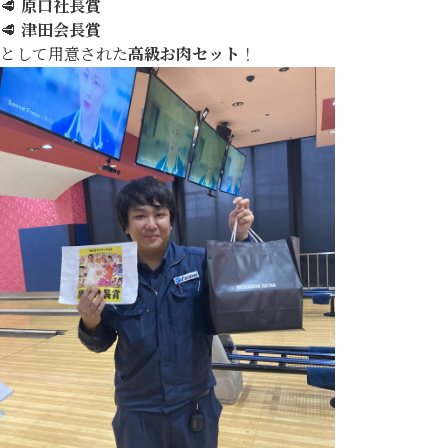
🥩
原口社長賞
🥩
津田会長賞
として用意された
高級お肉セット
！