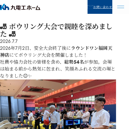
お問い合わせ
🎳 ボウリング大会で親睦を深めまし
た 🎳
2026.7.7
2026年7月2日、安全大会終了後に
ラウンドワン福岡天
神店
にてボウリング大会を開催しました！
社員や協力会社の皆様を含め、
総勢54名
が参加。会場
は始まる前から熱気に包まれ、笑顔あふれる交流の場と
なりました😊✨