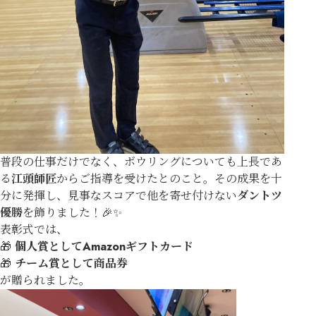
普段の仕事だけでなく、ボウリングについても上長であ
る
江頭師匠
からご指導を受けたとのこと。その成果を十
分に発揮し、見事なスコアで他を寄せ付けない
ダントツ
優勝
を飾りました！🎉✨
表彰式では、
🎁
個人賞としてAmazonギフトカード
🎁
チーム賞として商品券
が贈られました。