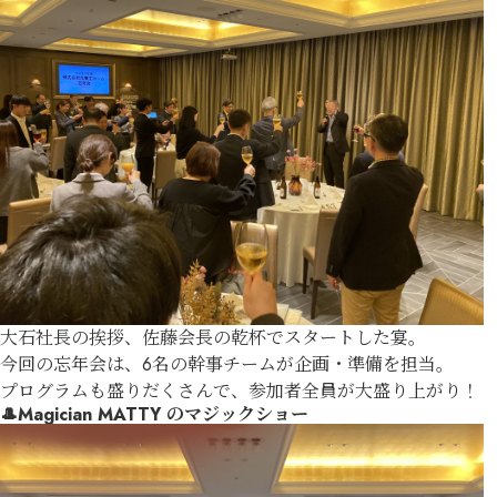
大石社長の挨拶、佐藤会長の乾杯でスタートした宴。
今回の忘年会は、6名の幹事チームが企画・準備を担当。
プログラムも盛りだくさんで、参加者全員が大盛り上がり！
🎩
Magician MATTY
のマジックショー