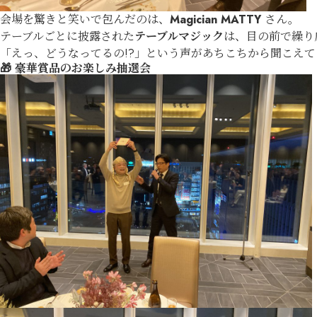
会場を驚きと笑いで包んだのは、
Magician MATTY
さん。
テーブルごとに披露された
テーブルマジック
は、目の前で繰り
「えっ、どうなってるの!?」という声があちこちから聞こえ
🎁 豪華賞品のお楽しみ抽選会