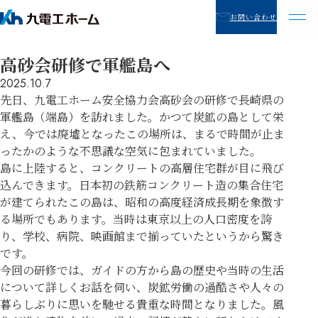
お問い合わせ
高砂会研修で軍艦島へ
2025.10.7
先日、九電工ホーム安全協力会高砂会の研修で長崎県の
軍艦島（端島）を訪れました。かつて炭鉱の島として栄
え、今では廃墟となったこの場所は、まるで時間が止ま
ったかのような不思議な空気に包まれていました。
島に上陸すると、コンクリートの高層住宅群が目に飛び
込んできます。日本初の鉄筋コンクリート造の集合住宅
が建てられたこの島は、昭和の高度経済成長期を象徴す
る場所でもあります。当時は東京以上の人口密度を誇
り、学校、病院、映画館まで揃っていたというから驚き
です。
今回の研修では、ガイドの方から島の歴史や当時の生活
について詳しくお話を伺い、炭鉱労働の過酷さや人々の
暮らしぶりに思いを馳せる貴重な時間となりました。風